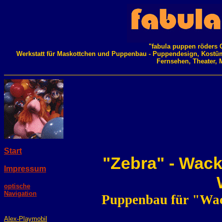
"fabula puppen röders 
Werkstatt für Maskottchen und Puppenbau - Puppendesign, Kostü
Fernsehen, Theater, 
Start
"Zebra" - Wack
Impressum
optische
Navigation
Puppenbau für "Wack
Alex-Playmobil