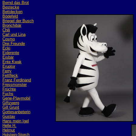
Bernd das Brot
Bestecke
Bettdecken
Bödefeld
Briegel der Busch
Bronchibär
Chili
Carl und Lina
Cosmo
Drei Freunde
Ecki
Eiderente
Eisbär
Ente Kwak
Eruptor
Ferry
Fettfleck
Franz Ferdinand
Fressmonster
Früchte
Fuchs
Gene-Playmobil
Giftzwerg
Gill Grunt
Gottesanbeterin
Gustav
Hans mein Igel
Helle H.
Helmut
Holstein-Storch