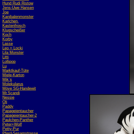
Hund Rudi Ristow
Jens-Uwe Hansen
Joe
Kanibalenmonster
Karlchen
Kastenfrosch
Klugscheißer
Koch
Korby
Lasse
Leo + Locki
Lila Monster
Litti
Lollipop
Lu
Marktkauf-Tüte
Miele-Karton
Mik`s
Molekularus
Möve SG-Handewit
Mr.Scandi
Nessie
Oli
Paddy
Papageientaucher
Papageientaucher-2
Paulchen-Panther
Peter+Wolf
Petty-Pur
Pferd-Sesamstrasse