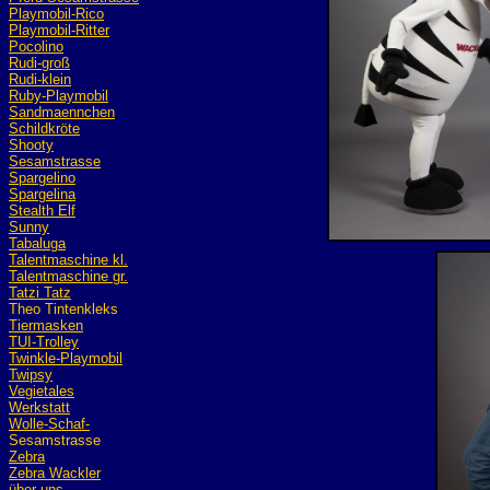
Playmobil
-Rico
Playmobil-Ritter
Pocolino
Rudi-groß
Rudi-klein
Ruby-Playmobil
Sandmaennchen
Schildkröte
Shooty
Sesamstrasse
Spargelino
Spargelina
Stealth Elf
Sunny
Tabaluga
Talentmaschine kl.
Talentmaschine gr.
Tatzi Tatz
Theo Tintenkleks
Tiermasken
TUI-Trolley
Twinkle-Playmobil
Twipsy
Vegietales
Werkstatt
Wolle-Schaf-
Sesamstrasse
Zebra
Zebra Wackler
über uns...