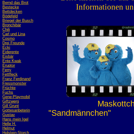
Bernd das Brot
Informationen un
Bestecke
Bettdecken
Bödefeld
Briegel der Busch
Bronchibär
Chili
Carl und Lina
Cosmo
Drei Freunde
Ecki
Eiderente
Eisbär
Ente Kwak
Eruptor
Ferry
Fettfleck
Franz Ferdinand
Fressmonster
Früchte
Fuchs
Gene-Playmobil
Giftzwerg
Maskottchen
Gill Grunt
Gottesanbeterin
"Sandmännchen" Mas
Gustav
Hans mein Igel
Helle H.
Helmut
Holstein-Storch