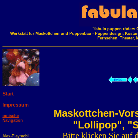
"fabula puppen röders 
Werkstatt für Maskottchen und Puppenbau - Puppendesign, Kostü
Fernsehen, Theater, 
Start
Impressum
Maskottchen-
Vor
optische
Navigation
"Lollipop", 
Bitte klicken Sie auf
Alex-Playmobil