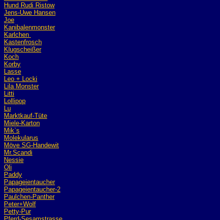
Hund Rudi Ristow
Jens-Uwe Hansen
Joe
Kanibalenmonster
Karlchen
Kastenfrosch
Klugscheißer
Koch
Korby
Lasse
Leo + Locki
Lila Monster
Litti
Lollipop
Lu
Marktkauf-Tüte
Miele-Karton
Mik`s
Molekularus
Möve SG-Handewit
Mr.Scandi
Nessie
Oli
Paddy
Papageientaucher
Papageientaucher-2
Paulchen-Panther
Peter+Wolf
Petty-Pur
Pferd-Sesamstrasse