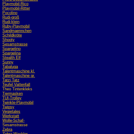
Playmobil
-Rico
Playmobil-Ritter
Pocolino
Rudi-groß
Rudi-klein
Ruby-Playmobil
Sandmaennchen
Schildkröte
Shooty
Sesamstrasse
Spargelino
Spargelina
Stealth Elf
Sunny
Tabaluga
Talentmaschine kl.
Talentmaschine gr.
Tatzi Tatz
Teufel,Vattenfall
Theo Tintenkleks
Tiermasken
TUI-Trolley
Twinkle-Playmobil
Twipsy
Vegietales
Werkstatt
Wolle-Schaf-
Sesamstrasse
Zebra
Zebra Wackler