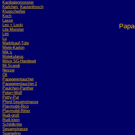
Kanibalenmonster
Karlchen
Kastenfrosch
Klugscheißer
Koch
Lasse
Pa
Leo + Locki
Lila Monster
Litti
Lu
Marktkauf-Tüte
Miele-Karton
Mik`s
Molekularus
Möve SG-Handewit
Mr.Scandi
Nessie
Oli
Papageientaucher
Papageientaucher-2
Paulchen-Panther
Peter+Wolf
Petty-Pur
Pferd-Sesamstrasse
Playmobil
-Rico
Playmobil-Ritter
Rudi-groß
Rudi-klein
Schildkröte
Sesamstrasse
Spargelino