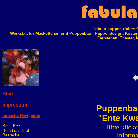
"fabula puppen röders 
Werkstatt für Maskottchen und Puppenbau - Puppendesign, Kostü
Fernsehen, Theater, 
Start
Impressum
Puppenbau
optische Navigation
"Ente Kwa
Bitte klick
Bass Bee
Bernd das Brot
Informa
Bestecke