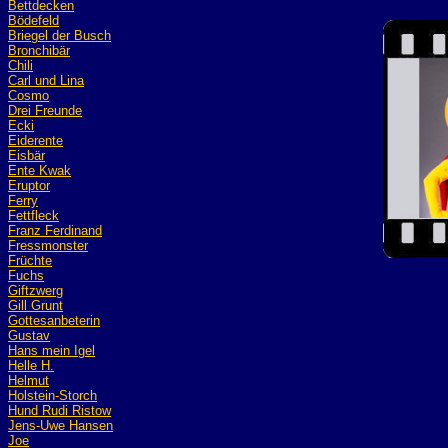
Bettdecken
Bödefeld
Briegel der Busch
Bronchibär
Chili
Carl und Lina
Cosmo
Drei Freunde
Ecki
Eiderente
Eisbär
Ente Kwak
Eruptor
Ferry
Fettfleck
Franz Ferdinand
Fressmonster
Früchte
Fuchs
Giftzwerg
Gill Grunt
Gottesanbeterin
Gustav
Hans mein Igel
Helle H.
Helmut
Holstein-Storch
Hund Rudi Ristow
Jens-Uwe Hansen
Joe