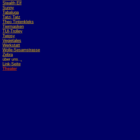
Stealth Elf
Sunny
Tabaluga
Tatzi Tatz
Theo Tintenkleks
Tiermasken
TUI-Trolley
Twipsy
Vegietales
Werkstatt
Wolle-Sesamstrasse
Zebra
über uns...
Link-Seite
Theater