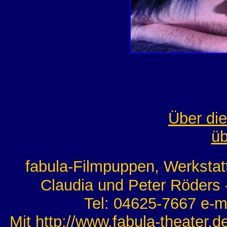
Über di
üb
fabula-Filmpuppen, Werksta
Claudia und Peter Röders -
Tel: 04625-7667 e-m
Mit
http://
www.fabula-theater.d